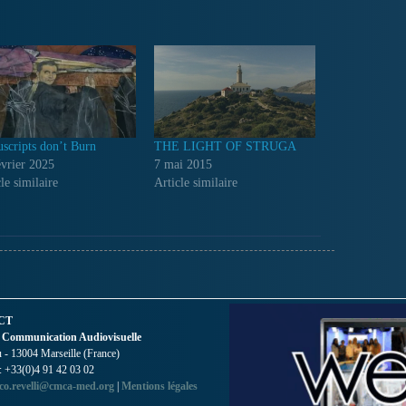
scripts don’t Burn
THE LIGHT OF STRUGA
évrier 2025
7 mai 2015
le similaire
Article similaire
CT
 Communication Audiovisuelle
- 13004 Marseille (France)
 : +33(0)4 91 42 03 02
co.revelli@cmca-med.org
|
Mentions légales