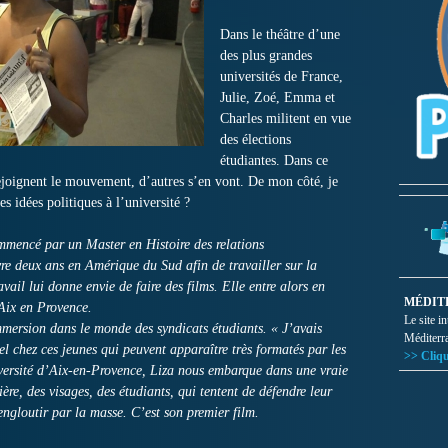
Dans le théâtre d’une
des plus grandes
universités de France,
Julie, Zoé, Emma et
Charles militent en vue
des élections
étudiantes. Dans ce
rejoignent le mouvement, d’autres s’en vont. De mon côté, je
es idées politiques à l’université ?
encé par un Master en Histoire des relations
ivre deux ans en Amérique du Sud afin de travailler sur la
vail lui donne envie de faire des films. Elle entre alors en
MÉDIT
Aix en Provence.
Le site i
mersion dans le monde des syndicats étudiants. « J’avais
Méditerr
l chez ces jeunes qui peuvent apparaître très formatés par les
>> Cliqu
iversité d’Aix-en-Provence, Liza nous embarque dans une vraie
ière, des visages, des étudiants, qui tentent de défendre leur
engloutir par la masse. C’est son premier film.