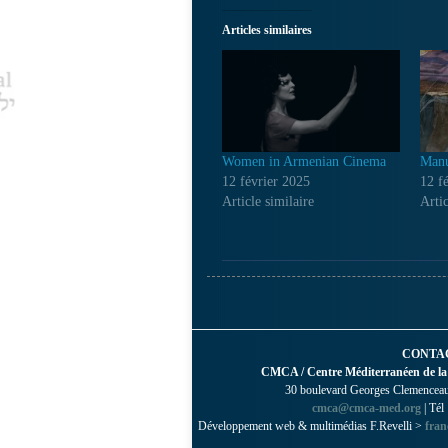
Articles similaires
Women in Armenian Cinema
Manu
12 février 2025
12 f
Article similaire
Artic
CONTA
CMCA / Centre Méditerranéen de la
30 boulevard Georges Clemenceau 
cmca@cmca-med.org
| Tél
Développement web & multimédias F.Revelli >
fran