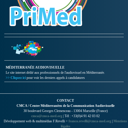
MÉDITERRANÉE AUDIOVISUELLE
Le site internet dédié aux professionnels de l'audiovisuel en Méditerranée.
>> Cliquez ici
pour voir les derniers appels à candidatures
CONTACT
CMCA / Centre Méditerranéen de la Communication Audiovisuelle
30 boulevard Georges Clemenceau - 13004 Marseille (France)
cmca@cmca-med.org
| Tél : +33(0)4 91 42 03 02
Développement web & multimédias F.Revelli >
franco.revelli@cmca-med.org
|
Mentions
légales