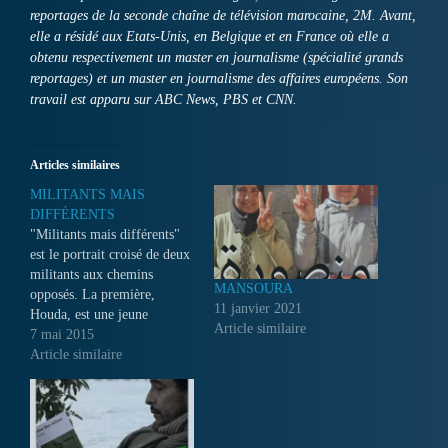
reportages de la seconde chaîne de télévision marocaine, 2M. Avant,
elle a résidé aux Etats-Unis, en Belgique et en France où elle a
obtenu respectivement un master en journalisme (spécialité grands
reportages) et un master en journalisme des affaires européens. Son
travail est apparu sur ABC News, PBS et CNN.
Articles similaires
MILITANTS MAIS
DIFFÉRENTS
"Militants mais différents"
est le portrait croisé de deux
militants aux chemins
MANSOURA
opposés. La première,
11 janvier 2021
Houda, est une jeune
Article similaire
associative d'un quartier
7 mai 2015
périphérique de Casablanca,
Article similaire
un quartier où règnent
précarité et
désorganisation...