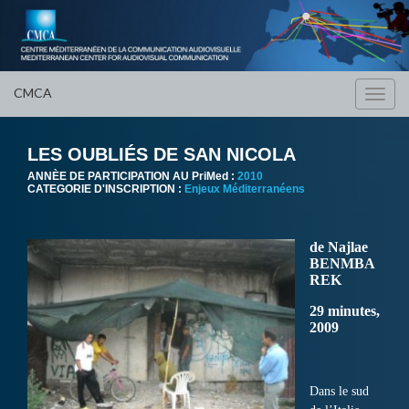
CMCA
Toggl
navig
LES OUBLIÉS DE SAN NICOLA
ANNÈE DE PARTICIPATION AU PriMed :
2010
CATEGORIE D'INSCRIPTION :
Enjeux Méditerranéens
de Najlae
BENMBA
REK
29 minutes,
2009
Dans le sud