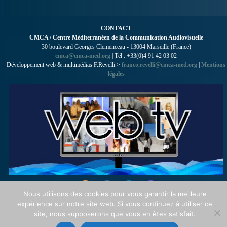
CONTACT
CMCA / Centre Méditerranéen de la Communication Audiovisuelle
30 boulevard Georges Clemenceau - 13004 Marseille (France)
cmca@cmca-med.org
| Tél : +33(0)4 91 42 03 02
Développement web & multimédias F.Revelli >
franco.revelli@cmca-med.org
|
Mentions
légales
Nous utilisons des cookies pour vous garantir la meilleure
expérience sur notre site web. Si vous continuez à utiliser ce
site, nous supposerons que vous en êtes satisfait.