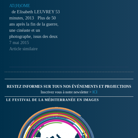
AT(H)OME
de Elisabeth LEUVREY 53
minutes, 2013 Plus de 50
ans après la fin de la guerre,
une cinéaste et un
photographe, issus des deux
camps du conflit et enfants
7 mai 2015
héritiers de l'histoire
Article similaire
coloniale franco-algérienne,
nous ramènent en 1962 en
plein Sahara algérien. D'une
zone désertique irradiée aux
faubourgs…
RESTEZ INFORMES SUR TOUS NOS ÉVÉNEMENTS ET PROJECTIONS
Inscrivez vous à notre newsletter >
ICI
LE FESTIVAL DE LA MÉDITERRANÉE EN IMAGES