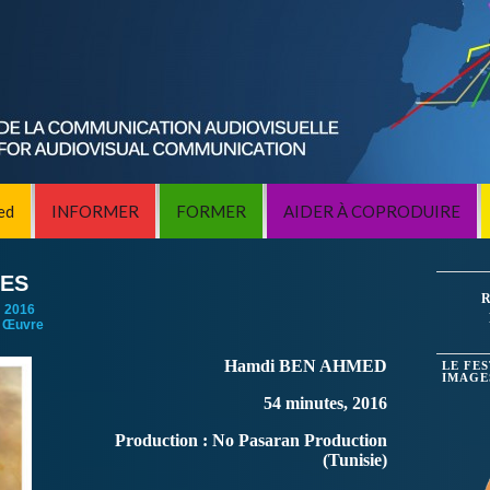
ed
INFORMER
FORMER
AIDER À COPRODUIRE
DES
R
:
2016
 Œuvre
Hamdi BEN AHMED
LE FE
IMAGE
54 minutes, 2016
Production : No Pasaran Production
(Tunisie)