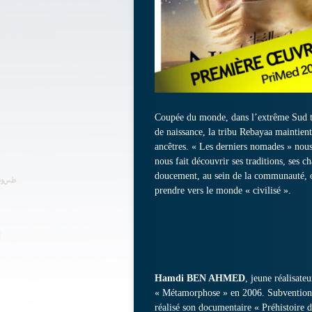
Coupée du monde, dans l’extrême Sud tun
de naissance, la tribu Rebayaa maintien
ancêtres. « Les derniers nomades » nous
nous fait découvrir ses traditions, ses c
doucement, au sein de la communauté, on
prendre vers le monde « civilisé ».
Hamdi BEN AHMED
, jeune réalisate
« Métamorphose » en 2006. Subventionné 
réalisé son documentaire « Préhistoire d