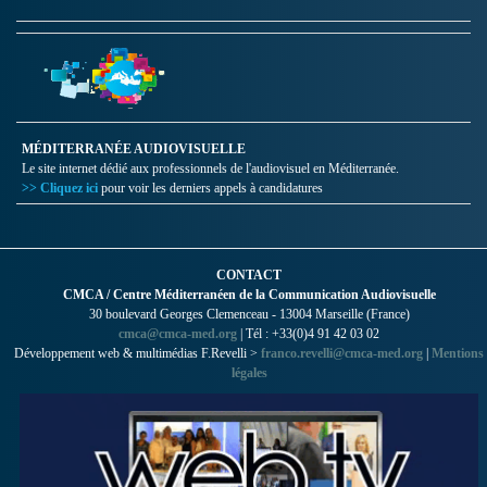
MÉDITERRANÉE AUDIOVISUELLE
Le site internet dédié aux professionnels de l'audiovisuel en Méditerranée.
>> Cliquez ici
pour voir les derniers appels à candidatures
CONTACT
CMCA / Centre Méditerranéen de la Communication Audiovisuelle
30 boulevard Georges Clemenceau - 13004 Marseille (France)
cmca@cmca-med.org
| Tél : +33(0)4 91 42 03 02
Développement web & multimédias F.Revelli >
franco.revelli@cmca-med.org
|
Mentions
légales