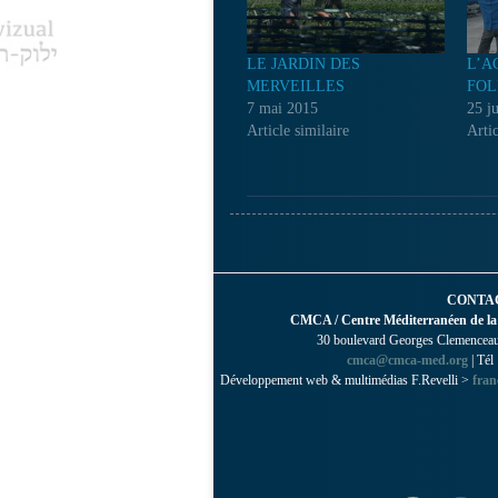
LE JARDIN DES
L’A
MERVEILLES
FOL
7 mai 2015
25 j
Article similaire
Artic
CONTA
CMCA / Centre Méditerranéen de la
30 boulevard Georges Clemenceau 
cmca@cmca-med.org
| Tél
Développement web & multimédias F.Revelli >
fran