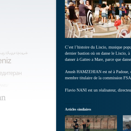
C’est l’histoire du Liscio, musique popul
dernier bastion où on danse le Liscio, à 
danser à Gatteo a Mare, parce que danse
Anush HAMZEHIAN est né à Padoue, en It
membre titulaire de la commission FS
Flavio NANI est un réalisateur, directe
Articles similaires