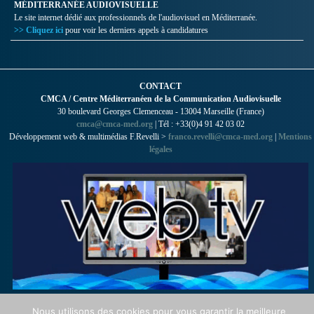
MÉDITERRANÉE AUDIOVISUELLE
Le site internet dédié aux professionnels de l'audiovisuel en Méditerranée.
>> Cliquez ici
pour voir les derniers appels à candidatures
CONTACT
CMCA / Centre Méditerranéen de la Communication Audiovisuelle
30 boulevard Georges Clemenceau - 13004 Marseille (France)
cmca@cmca-med.org
| Tél : +33(0)4 91 42 03 02
Développement web & multimédias F.Revelli >
franco.revelli@cmca-med.org
|
Mentions
légales
Nous utilisons des cookies pour vous garantir la meilleure