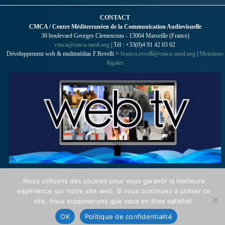
CONTACT
CMCA / Centre Méditerranéen de la Communication Audiovisuelle
30 boulevard Georges Clemenceau - 13004 Marseille (France)
cmca@cmca-med.org
| Tél : +33(0)4 91 42 03 02
Développement web & multimédias F.Revelli >
franco.revelli@cmca-med.org
|
Mentions
légales
Nous utilisons des cookies pour vous garantir la meilleure
expérience sur notre site web. Si vous continuez à utiliser ce
site, nous supposerons que vous en êtes satisfait.
OK
Politique de confidentialité