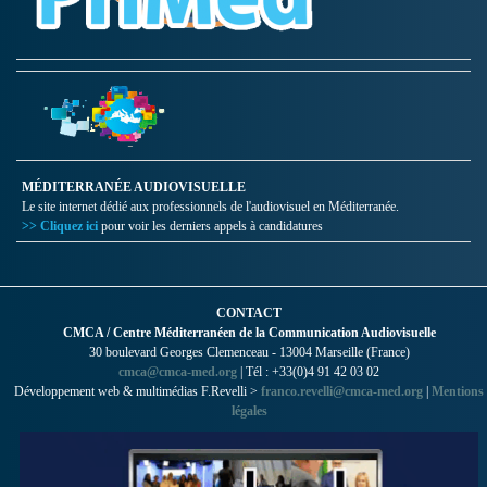
MÉDITERRANÉE AUDIOVISUELLE
Le site internet dédié aux professionnels de l'audiovisuel en Méditerranée.
>> Cliquez ici
pour voir les derniers appels à candidatures
CONTACT
CMCA / Centre Méditerranéen de la Communication Audiovisuelle
30 boulevard Georges Clemenceau - 13004 Marseille (France)
cmca@cmca-med.org
| Tél : +33(0)4 91 42 03 02
Développement web & multimédias F.Revelli >
franco.revelli@cmca-med.org
|
Mentions
légales