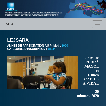
CMCA
Toggl
navig
LEJSARA
ANNÈE DE PARTICIPATION AU PriMed :
2020
CATEGORIE D'INSCRIPTION :
Court
de Marc
FERRÀ
MAYOL
et
Rubén
CAPILL
A VIDAL
20
minutes, 2020