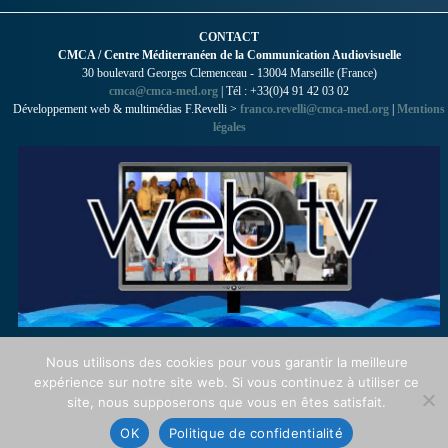
CONTACT
CMCA / Centre Méditerranéen de la Communication Audiovisuelle
30 boulevard Georges Clemenceau - 13004 Marseille (France)
cmca@cmca-med.org
| Tél : +33(0)4 91 42 03 02
Développement web & multimédias F.Revelli >
franco.revelli@cmca-med.org
|
Mentions
légales
Nous utilisons des cookies pour vous garantir la meilleure
expérience sur notre site web. Si vous continuez à utiliser ce
site, nous supposerons que vous en êtes satisfait.
OK
Politique de confidentialité