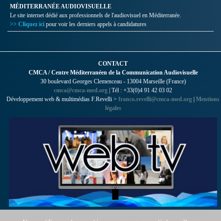
MÉDITERRANÉE AUDIOVISUELLE
Le site internet dédié aux professionnels de l'audiovisuel en Méditerranée.
>> Cliquez ici
pour voir les derniers appels à candidatures
CONTACT
CMCA / Centre Méditerranéen de la Communication Audiovisuelle
30 boulevard Georges Clemenceau - 13004 Marseille (France)
cmca@cmca-med.org
| Tél : +33(0)4 91 42 03 02
Développement web & multimédias F.Revelli >
franco.revelli@cmca-med.org
|
Mentions
légales