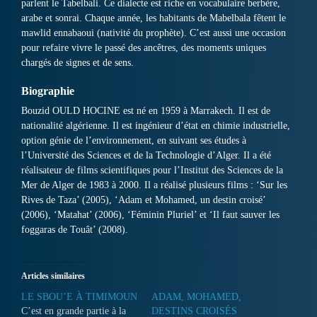
parlent le Tabelbali. Ce dialecte est riche en vocabulaire berbère,
arabe et sonrai. Chaque année, les habitants de Mabelbala fêtent le
mawlid ennabaoui (nativité du prophète). C’est aussi une occasion
pour refaire vivre le passé des ancêtres, des moments uniques
chargés de signes et de sens.
Biographie
Bouzid OULD HOCINE est né en 1959 à Marrakech. Il est de
nationalité algérienne. Il est ingénieur d’état en chimie industrielle,
option génie de l’environnement, en suivant ses études à
l’Université des Sciences et de la Technologie d’Alger. Il a été
réalisateur de films scientifiques pour l’Institut des Sciences de la
Mer de Alger de 1983 à 2000. Il a réalisé plusieurs films : ‘Sur les
Rives de Taza’ (2005), ‘Adam et Mohamed, un destin croisé’
(2006), ‘Matahat’ (2006), ‘Féminin Pluriel’ et ‘Il faut sauver les
foggaras de Touât’ (2008).
Articles similaires
LE SBOU’E À TIMIMOUN
ADAM, MOHAMED,
C’est en grande partie à la
DESTINS CROISÉS