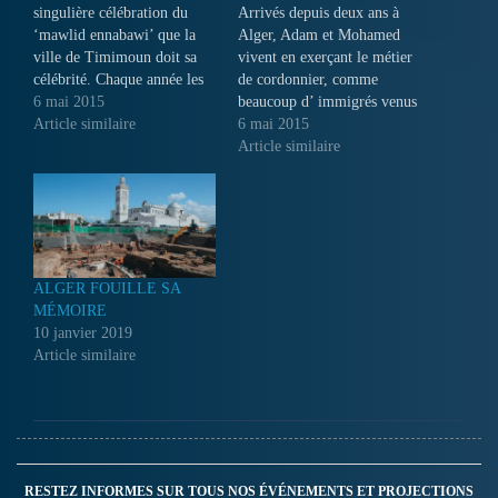
singulière célébration du
Arrivés depuis deux ans à
‘mawlid ennabawi’ que la
Alger, Adam et Mohamed
ville de Timimoun doit sa
vivent en exerçant le métier
célébrité. Chaque année les
de cordonnier, comme
habitants du Gourara se
6 mai 2015
beaucoup d’ immigrés venus
rencontrent pour vivre
Article similaire
de l’Afrique subsaharienne.
6 mai 2015
intensément cette fête...
Avant de parvenir dans la
Article similaire
capitale algérienne, où ils se
sont rencontrés, l’un et
l’autre ont subi l’épreuve du
voyage en clandestin, avec la
traversée du…
ALGER FOUILLE SA
MÉMOIRE
10 janvier 2019
Article similaire
RESTEZ INFORMES SUR TOUS NOS ÉVÉNEMENTS ET PROJECTIONS