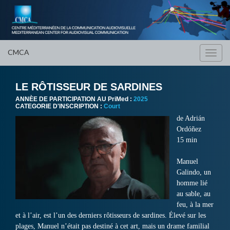
CMCA
Toggl
navig
LE RÔTISSEUR DE SARDINES
ANNÈE DE PARTICIPATION AU PriMed :
2025
CATEGORIE D'INSCRIPTION :
Court
de Adrián
Ordóñez
15 min
Manuel
Galindo, un
homme lié
au sable, au
feu, à la mer
et à l’air, est l’un des derniers rôtisseurs de sardines. Élevé sur les
plages, Manuel n’était pas destiné à cet art, mais un drame familial