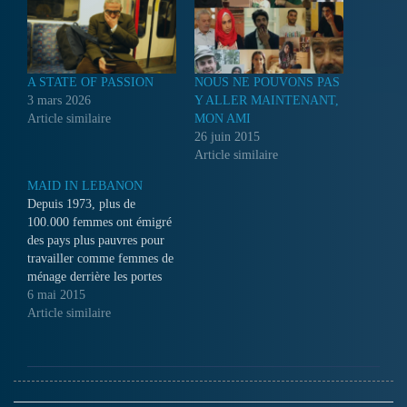
A STATE OF PASSION
NOUS NE POUVONS PAS
3 mars 2026
Y ALLER MAINTENANT,
Article similaire
MON AMI
26 juin 2015
Article similaire
MAID IN LEBANON
Depuis 1973, plus de
100.000 femmes ont émigré
des pays plus pauvres pour
travailler comme femmes de
ménage derrière les portes
closes de leurs employeurs
6 mai 2015
libanais. Certaines y ont vu
Article similaire
leur rêve se réaliser, avec des
employeurs aimables,
d'autres, comme Vimala,
n'ont trouvé que haine et
violence.