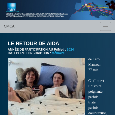
CMCA
Toggl
navig
LE RETOUR DE AIDA
ANNÈE DE PARTICIPATION AU PriMed :
2024
CATEGORIE D'INSCRIPTION :
Mémoire
de Carol
Mansour
77 min
Ce film est
l’histoire
poignante,
parfois
triste,
parfois
douloureuse,