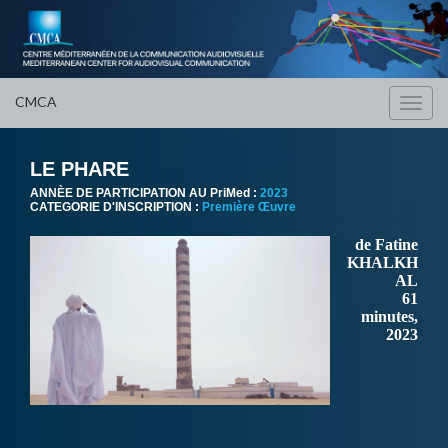
CMCA
Toggl
navig
LE PHARE
ANNÈE DE PARTICIPATION AU PriMed :
2023
CATEGORIE D'INSCRIPTION :
Première Œuvre
de Fatine
KHALKH
AL
61
minutes,
2023