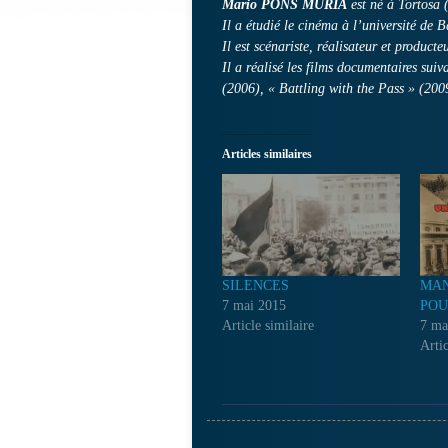
Mario PONS MURIA
est né à Tortosa
Il a étudié le cinéma à l’université de B
Il est scénariste, réalisateur et producte
Il a réalisé les films documentaires suiv
(2006), « Battling with the Pass » (2009
Articles similaires
SILENCES
MAN
7 mai 2015
POU
Article similaire
7 ma
Artic