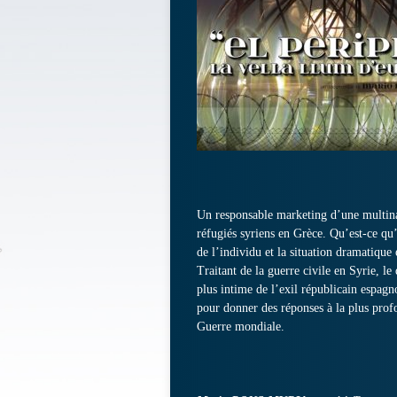
Un responsable marketing d’une multina
réfugiés syriens en Grèce. Qu’est-ce q
de l’individu et la situation dramatique
Traitant de la guerre civile en Syrie, l
plus intime de l’exil républicain espagn
pour donner des réponses à la plus pro
Guerre mondiale.