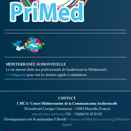
MÉDITERRANÉE AUDIOVISUELLE
Le site internet dédié aux professionnels de l'audiovisuel en Méditerranée.
>> Cliquez ici
pour voir les derniers appels à candidatures
CONTACT
CMCA / Centre Méditerranéen de la Communication Audiovisuelle
30 boulevard Georges Clemenceau - 13004 Marseille (France)
cmca@cmca-med.org
| Tél : +33(0)4 91 42 03 02
Développement web & multimédias F.Revelli >
franco.revelli@cmca-med.org
|
Mentions
légales