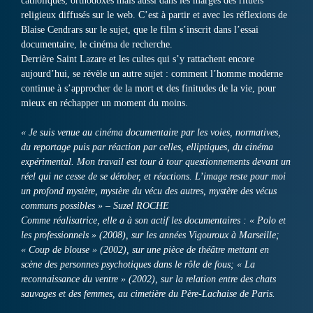
catholiques, orthodoxes mais aussi dans les marges des rituels
religieux diffusés sur le web. C’est à partir et avec les réflexions de
Blaise Cendrars sur le sujet, que le film s’inscrit dans l’essai
documentaire, le cinéma de recherche.
Derrière Saint Lazare et les cultes qui s’y rattachent encore
aujourd’hui, se révèle un autre sujet : comment l’homme moderne
continue à s’approcher de la mort et des finitudes de la vie, pour
mieux en réchapper un moment du moins.
« Je suis venue au cinéma documentaire par les voies, normatives,
du reportage puis par réaction par celles, elliptiques, du cinéma
expérimental. Mon travail est tour à tour questionnements devant un
réel qui ne cesse de se dérober, et réactions. L’image reste pour moi
un profond mystère, mystère du vécu des autres, mystère des vécus
communs possibles » – Suzel ROCHE
Comme réalisatrice, elle a à son actif les documentaires : « Polo et
les professionnels » (2008), sur les années Vigouroux à Marseille;
« Coup de blouse » (2002), sur une pièce de théâtre mettant en
scène des personnes psychotiques dans le rôle de fous; « La
reconnaissance du ventre » (2002), sur la relation entre des chats
sauvages et des femmes, au cimetière du Père-Lachaise de Paris.