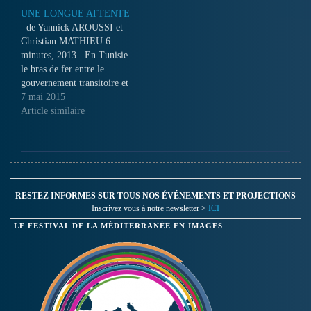
de milliers de personnes.
mois de mai des dizaines de
UNE LONGUE ATTENTE
combats ont eu lieu entre
de Yannick AROUSSI et
djihadistes et forces…
Christian MATHIEU 6
minutes, 2013 En Tunisie
le bras de fer entre le
gouvernement transitoire et
les salafistes continue et
7 mai 2015
même se durcit. Le 19 mai
Article similaire
des affrontements entre des
forces de l'ordre et des
manifestants du mouvement
Ansar Al Charia ont fait
un…
RESTEZ INFORMES SUR TOUS NOS ÉVÉNEMENTS ET PROJECTIONS
Inscrivez vous à notre newsletter >
ICI
LE FESTIVAL DE LA MÉDITERRANÉE EN IMAGES