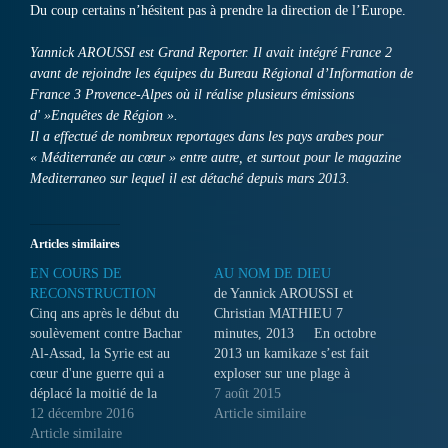
Du coup certains n’hésitent pas à prendre la direction de l’Europe.
Yannick AROUSSI est Grand Reporter. Il avait intégré France 2
avant de rejoindre les équipes du Bureau Régional d’Information de
France 3 Provence-Alpes où il réalise plusieurs émissions
d' »Enquêtes de Région ».
Il a effectué de nombreux reportages dans les pays arabes pour
« Méditerranée au cœur » entre autre, et surtout pour le magazine
Mediterraneo sur lequel il est détaché depuis mars 2013.
Articles similaires
EN COURS DE
AU NOM DE DIEU
RECONSTRUCTION
de Yannick AROUSSI et
Cinq ans après le début du
Christian MATHIEU 7
soulèvement contre Bachar
minutes, 2013 En octobre
Al-Assad, la Syrie est au
2013 un kamikaze s’est fait
cœur d'une guerre qui a
exploser sur une plage à
déplacé la moitié de la
Sousse en Tunisie après
7 août 2015
population du pays et a
12 décembre 2016
avoir tenté de s’introduire
Article similaire
coûté la vie à des centaines
Article similaire
dans un hôtel. Depuis le