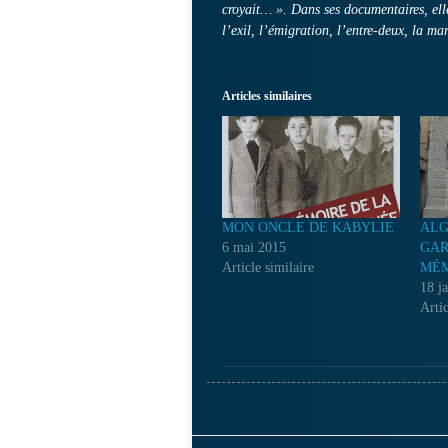
croyait… ». Dans ses documentaires, elle
l’exil, l’émigration, l’entre-deux, la m
Articles similaires
MON ONCLE DE KABYLIE
ALG
6 mai 2015
GAR
Article similaire
MÉM
18 j
Artic