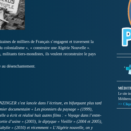
aines de milliers de Français s’engagent et traversent la
du colonialisme », « construire une Algérie Nouvelle ».
, militants tiers-mondistes, ils veulent reconstruire le pays
ie au désenchantement.
MÉDIT
Le site i
Méditerr
ZINGER s’est lancée dans l’écriture, en bifurquant plus tard
>> Cliqu
emier documentaire « Les pionniers du paysage » (1999),
lle a écrit et réalisé huit autres films : « Voyage dans l’entre-
rtie d’usine » (2003), le diptyque « Vieillir » (2004 et 2005),
abylie » (2010) et récemment « L’Algérie nouvelle, on y