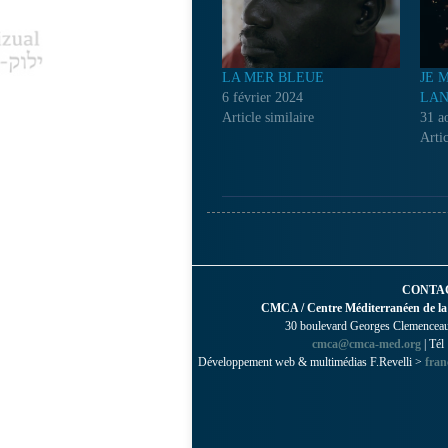
LA MER BLEUE
JE 
6 février 2024
LA
Article similaire
31 a
Artic
CONTA
CMCA / Centre Méditerranéen de la
30 boulevard Georges Clemenceau 
cmca@cmca-med.org
| Tél
Développement web & multimédias F.Revelli >
fran