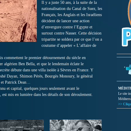
Il y a juste 50 ans, à la suite de la
nationalisation du Canal de Suez, les
Français, les Anglais et les Israéliens
décident de lancer une action
d’envergure contre l’Egypte et
surtout contre Nasser. Cette décision
tripartite se soldera par ce que l’on a
coutume d’appeler « L’affaire de
ais commettent le premier détournement du siècle en
er algérien Ben Bella, et que le lendemain éclate le
crète débute dans une villa isolée à Sèvres en France. Y
Moshé Dayan, Shimon Pérès, Bourgès Monoury, le général
d et Patrick Dean…
nu et capital, quelques jours seulement avant le
MÉDIT
Le site i
 est mis en lumière dans les détails de son déroulement.
Méditerr
>> Cliqu