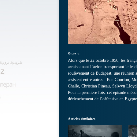
Suez ».
Alors que le 22 octobre 1956, les franç
arraisonnant l’avion transportant le lead
soulèvement de Budapest, une réunion se
assistent entre autres : Ben Gourion, 
Challe, Christian Pineau, Selwyn Lloy
Pour la première fois, cet épisode mécon
déclenchement de l’offensive en Egypte,
Articles similaires