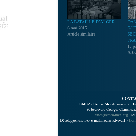
LA BATAILLE D’ALGER
DAN
6 mai 2015
GUE
Article similaire
SEC
FRA
17 ju
Artic
CONTA
CMCA / Centre Méditerranéen de la
30 boulevard Georges Clemenceau 
cmca@cmca-med.org
| Tél
Développement web & multimédias F.Revelli >
fran