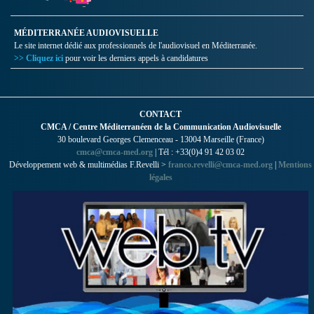
MÉDITERRANÉE AUDIOVISUELLE
Le site internet dédié aux professionnels de l'audiovisuel en Méditerranée.
>> Cliquez ici
pour voir les derniers appels à candidatures
CONTACT
CMCA / Centre Méditerranéen de la Communication Audiovisuelle
30 boulevard Georges Clemenceau - 13004 Marseille (France)
cmca@cmca-med.org
| Tél : +33(0)4 91 42 03 02
Développement web & multimédias F.Revelli >
franco.revelli@cmca-med.org
|
Mentions
légales