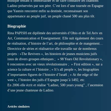
musique tentant d’immortaliser et de faire connaître les chansons
Ladino préservées par son père. C’est lors d’une tournée en Espagne
que Yasmin rencontre enfin sa destinée, reconnaissant son
appartenance au peuple juif, un peuple chassé 500 ans plus tôt.
Biographie
Rina PAPISH est diplômée des universités d’Ohio et de Tel Aviv en
Art, Communication et Enseignement. Elle suit également des cours
de réalisation, d’histoire de l’art, de philosophie et de mangement…
Directrice de séries et réalisatrice elle travaille sur de nombreux
projets : »The Revivers », les histoires de jeunes musiciens juifs
issus de divers groupes ethniques ; » 98 Years Old Revolutionary »,
6 rencontres avec un vieux révolutionnaire ; » First edition », sur a
science la culture et l’histoire ; « It’s all people », les biographies
d’importantes figures de l’histoire d’Israël ; « At the edge of the
west », l’histoire des juifs d’Espagne jusqu’à 1492, etc.
En 2006 elle écrit et réalise “Ladino, 500 years young” , l’ascension
d’une jeune chanteuse de Ladino.
Articles similaires