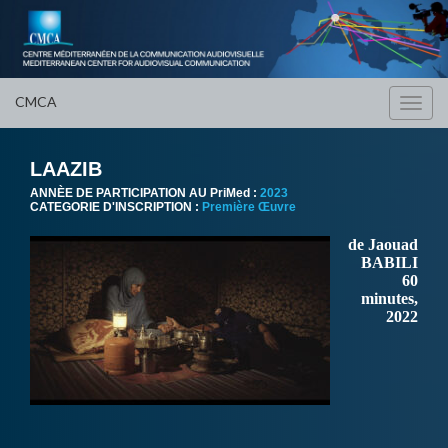
CMCA
Toggl
navig
LAAZIB
ANNÈE DE PARTICIPATION AU PriMed :
2023
CATEGORIE D'INSCRIPTION :
Première Œuvre
de Jaouad
BABILI
60
minutes,
2022