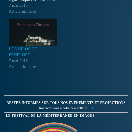
gens. Considérés comme
7 mai 2015
d’éternels enfants ils
Article similaire
demeurent incompris bien
trop souvent victimes de
préjugés. Certains d’entre
eux ont par contre appris à
vivre avec leur handicap et
affichent leur différence…
LOS HILOS DE
PENELOPE
7 mai 2015
Article similaire
RESTEZ INFORMES SUR TOUS NOS ÉVÉNEMENTS ET PROJECTIONS
Inscrivez vous à notre newsletter >
ICI
LE FESTIVAL DE LA MÉDITERRANÉE EN IMAGES