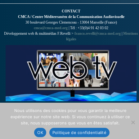
CONTACT
CMCA / Centre Méditerranéen de la Communication Audiovisuelle
30 boulevard Georges Clemenceau - 13004 Marseille (France)
cmca@cmca-med.org
| Tél : +33(0)4 91 42 03 02
Développement web & multimédias F.Revelli >
franco.revelli@cmca-med.org
|
Mentions
légales
Nous utilisons des cookies pour vous garantir la meilleure
expérience sur notre site web. Si vous continuez à utiliser ce
site, nous supposerons que vous en êtes satisfait.
OK
Politique de confidentialité