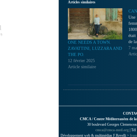
Articles similaires
CAN
Une 
femm
1800
était
de la
ONE NEEDS A TOWN.
Aujo
7 ma
ZAVATTINI, LUZZARA AND
usin
Artic
THE PO.
au cœ
12 février 2025
Une n
Article similaire
et i
CONTA
CMCA / Centre Méditerranéen de la
30 boulevard Georges Clemenceau 
cmca@cmca-med.org
| Tél
Développement web & multimédias F.Revelli >
fran