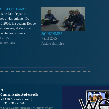
CELLI DI FUMO
usine habitée par des
es et des enfants. De
 à 2001. Là dedans Beppe
 infirmière, il s’occupait
 santé des ouvriers.
300 HOMMES
urd’hui seulement une
i 2015
7 mai 2015
e de cigarettes abandonnée
le similaire
Article similaire
ur de la ville de Cagliari.
uit Beppe saute la grille
l marche à travers…
CT
 Communication Audiovisuelle
- 13004 Marseille (France)
 : +33(0)4 91 42 03 02
co.revelli@cmca-med.org
|
Mentions légales