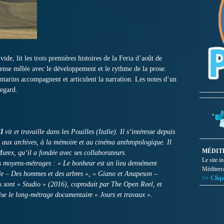
ide, lit les trois premières histoires de la Feria d’août de
tense mêlée avec le développement et le rythme de la prose.
arins accompagnent et articulent la narration. Les notes d’un
regard.
I
vit et travaille dans les Pouilles (Italie). Il s’intéresse depuis
 aux archives, à la mémoire et au cinéma anthropologique. Il
MÉDIT
Murex, qu’il a fondée avec ses collaborateurs.
Le site i
 moyens-métrages : « Le bonheur est un lieu densément
Méditerr
e – Des hommes et des arbres », « Giano et Anapeson –
>> Cliqu
es sont « Studio » (2016), coproduit par The Open Reel, et
ise le long-métrage documentaire « Jours et travaux ».