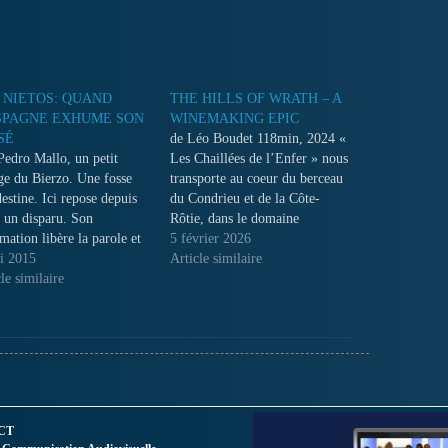
 NIETOS: QUAND
THE HILLS OF WRATH – A
SPAGNE EXHUME SON
WINEMAKING EPIC
SÉ
de Léo Boudet 118min, 2024 «
Pedro Mallo, un petit
Les Chaillées de l’Enfer » nous
age du Bierzo. Une fosse
transporte au coeur du berceau
estine. Ici repose depuis
du Condrieu et de la Côte-
 un disparu. Son
Rôtie, dans le domaine
mation libère la parole et
mythique de la vigneronne
5 février 2026
e petit à petit une histoire
i 2015
Christine Vernay. Au-delà des
Article similaire
iduelle et collective, une
le similaire
aléas climatiques que ces
ire volée par près de 40
femmes et ces hommes vont
e dictature franquiste.
subir cette année là, ce film
est…
CT