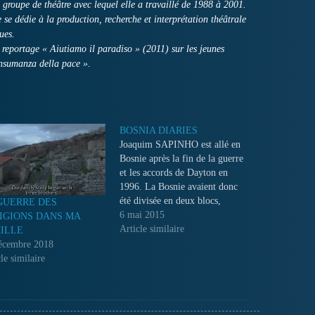
groupe de théâtre avec lequel elle a travaillé de 1988 à 2001.
 se dédie à la production, recherche et interprétation théâtrale
ues.
e reportage « Aiutiamo il paradiso » (2011) sur les jeunes
ansumanza della pace ».
BOSNIA DIARIES
Joaquim SAPINHO est allé en
Bosnie après la fin de la guerre
et les accords de Dayton en
1996. La Bosnie avaient donc
été divisée en deux blocs,
GUERRE DES
séparant les Serbes Bosniaques
6 mai 2015
IGIONS DANS MA
et les Bosniaques musulmans.
Article similaire
ILLE
En 1998, Joaquim SAPINHO
écembre 2018
y est retourné...
le similaire