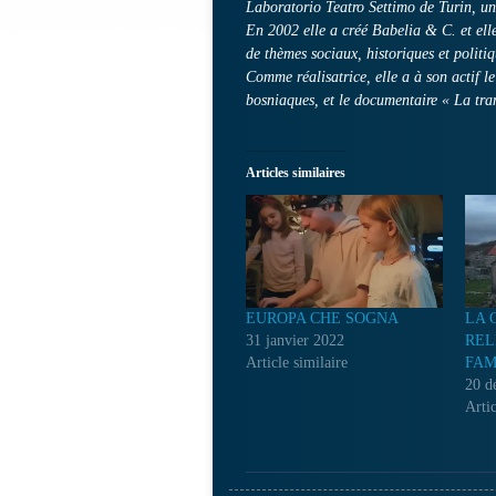
Laboratorio Teatro Settimo de Turin, un 
En 2002 elle a créé Babelia & C. et elle
de thèmes sociaux, historiques et politiq
Comme réalisatrice, elle a à son actif l
bosniaques, et le documentaire « La tr
Articles similaires
EUROPA CHE SOGNA
LA 
31 janvier 2022
REL
Article similaire
FAM
20 d
Artic