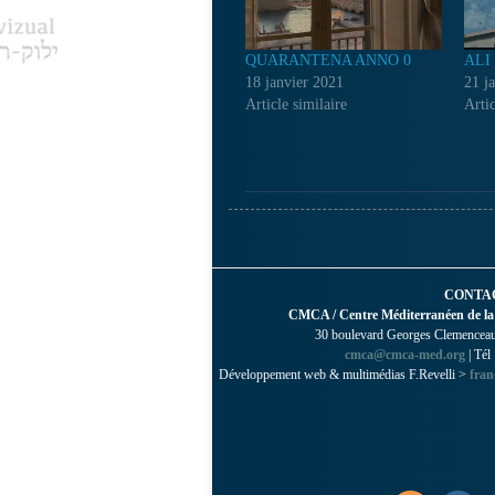
QUARANTENA ANNO 0
ALI
18 janvier 2021
21 j
Article similaire
Artic
CONTA
CMCA / Centre Méditerranéen de la
30 boulevard Georges Clemenceau 
cmca@cmca-med.org
| Tél
Développement web & multimédias F.Revelli >
fran