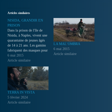
Articles similaires
NISIDA, GRANDIR EN
PRISON
Dans la prison de l'île de
Nisida, à Naples, vivent une
quarantaine de jeunes âgés
LA MAL’OMBRA
de 14 à 21 ans. Les gamins
6 mai 2015
fabriquent des masques pour
Article similaire
préserver leur anonymat et
6 mai 2015
permettre le tournage du
Article similaire
film. C'est grâce à cet
expédient qu'une relation de
plus en plus intime s'établit
avec trois…
TERRA IN VISTA
5 février 2024
Article similaire