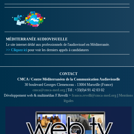
MÉDITERRANÉE AUDIOVISUELLE
Le site internet dédié aux professionnels de l'audiovisuel en Méditerranée.
>> Cliquez ici
pour voir les derniers appels à candidatures
CONTACT
CMCA / Centre Méditerranéen de la Communication Audiovisuelle
30 boulevard Georges Clemenceau - 13004 Marseille (France)
cmca@cmca-med.org
| Tél : +33(0)4 91 42 03 02
Développement web & multimédias F.Revelli >
franco.revelli@cmca-med.org
|
Mentions
légales