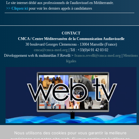
Le site internet dédié aux professionnels de l'audiovisuel en Méditerranée.
>> Cliquez ici
pour voir les derniers appels à candidatures
CONTACT
CMCA / Centre Méditerranéen de la Communication Audiovisuelle
30 boulevard Georges Clemenceau - 13004 Marseille (France)
cmca@cmca-med.org
| Tél : +33(0)4 91 42 03 02
Développement web & multimédias F.Revelli >
franco.revelli@cmca-med.org
|
Mentions
légales
Nous utilisons des cookies pour vous garantir la meilleure