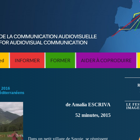
ed
INFORMER
FORMER
AIDER À COPRODUIRE
R
:
2016
éditerranéens
de Amalia ESCRIVA
LE FE
IMAGE
52 minutes, 2015
Dans un petit village de Savoie, se réunissent