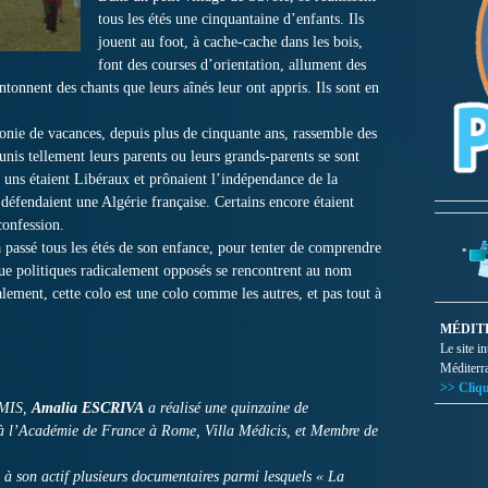
tous les étés une cinquantaine d’enfants. Ils
jouent au foot, à cache-cache dans les bois,
font des courses d’orientation, allument des
tonnent des chants que leurs aînés leur ont appris. Ils sont en
lonie de vacances, depuis plus de cinquante ans, rassemble des
unis tellement leurs parents ou leurs grands-parents se sont
 uns étaient Libéraux et prônaient l’indépendance de la
 défendaient une Algérie française. Certains encore étaient
confession.
 a passé tous les étés de son enfance, pour tenter de comprendre
vue politiques radicalement opposés se rencontrent au nom
ment, cette colo est une colo comme les autres, et pas tout à
MÉDIT
Le site i
Méditerr
>> Cliqu
EMIS,
Amalia ESCRIVA
a réalisé une quinzaine de
 à l’Académie de France à Rome, Villa Médicis, et Membre de
 a à son actif plusieurs documentaires parmi lesquels « La