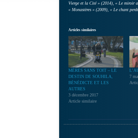
Vierge et la Cité » (2014), « Le miroir 
« Monastères » (2009), « Le chant per
Articles similaires
MÈRES SANS TOIT – LE
L’A
DESTIN DE SOUHILA,
7 ma
BÉNÉDICTE ET LES
Artic
AUTRES
3 décembre 2017
Article similaire