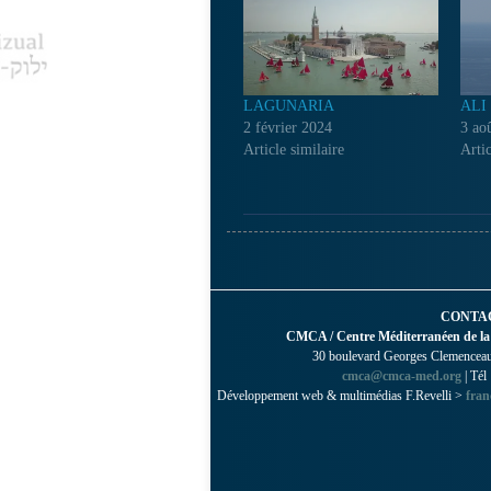
LAGUNARIA
ALI
2 février 2024
3 ao
Article similaire
Artic
CONTA
CMCA / Centre Méditerranéen de la
30 boulevard Georges Clemenceau 
cmca@cmca-med.org
| Tél
Développement web & multimédias F.Revelli >
fran