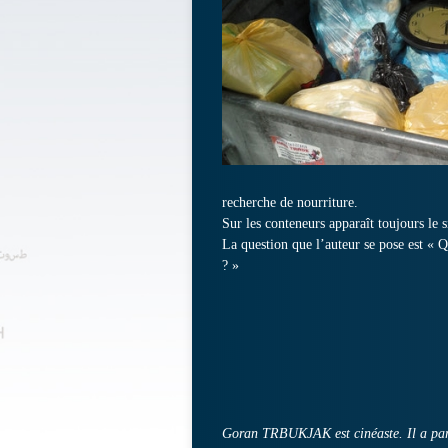
recherche de nourriture.
Sur les conteneurs apparaît toujours le s
La question que l’auteur se pose est « Q
? »
Goran TRBUKJAK est cinéaste. Il a parti