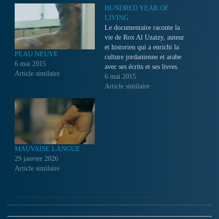
HUNDRED YEAR OF
LIVING
Le documentaire raconte la
vie de Rox Al Uzaizy, auteur
et historien qui a enrichi la
PEAU NEUVE
culture jordanienne et arabe
6 mai 2015
avec ses écrits et ses livres.
Article similaire
Malgré son bas niveau
6 mai 2015
d’études, il a été enseignant
Article similaire
de langue arabe. Pendant sa
vie il a voyagé dans les
villes jordaniennes et dans…
MAUVAISE LANGUE
29 janvier 2026
Article similaire