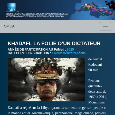
CMCA
Toggl
navig
KHADAFI, LA FOLIE D’UN DICTATEUR
ANNÈE DE PARTICIPATION AU PriMed :
2025
CATEGORIE D'INSCRIPTION :
Enjeux Méditerranéens
de Kamal
Redouani
90 min
Pendant
quarante-
deux ans, de
1969 à 2011,
Mouammar
Kadhafi a régné sur la Libye, tyrannisé son entourage, son peuple et
le monde entier. Machiavélique, paranoïaque, mégalomane, pervers,