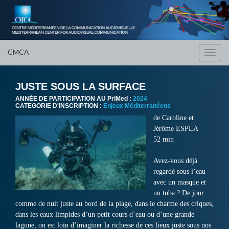
CMCA
Toggl
navig
JUSTE SOUS LA SURFACE
ANNÈE DE PARTICIPATION AU PriMed :
2024
CATEGORIE D'INSCRIPTION :
Enjeux Méditerranéens
de Caroline et
Jérôme ESPLA
52 min
Avez-vous déjà
regardé sous l’eau
avec un masque et
un tuba ? De jour
comme de nuit juste au bord de la plage, dans le charme des criques,
dans les eaux limpides d’un petit cours d’eau ou d’une grande
lagune, on est loin d’imaginer la richesse de ces lieux juste sous nos