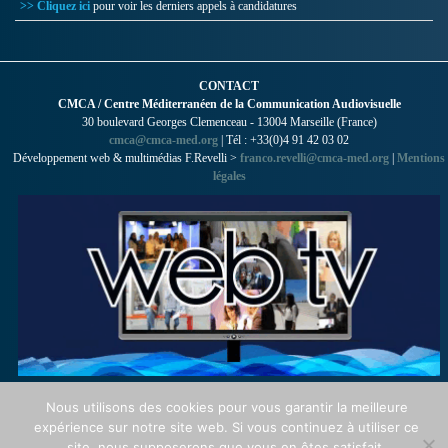
>> Cliquez ici
pour voir les derniers appels à candidatures
CONTACT
CMCA / Centre Méditerranéen de la Communication Audiovisuelle
30 boulevard Georges Clemenceau - 13004 Marseille (France)
cmca@cmca-med.org
| Tél : +33(0)4 91 42 03 02
Développement web & multimédias F.Revelli >
franco.revelli@cmca-med.org
|
Mentions
légales
Nous utilisons des cookies pour vous garantir la meilleure
expérience sur notre site web. Si vous continuez à utiliser ce
site, nous supposerons que vous en êtes satisfait.