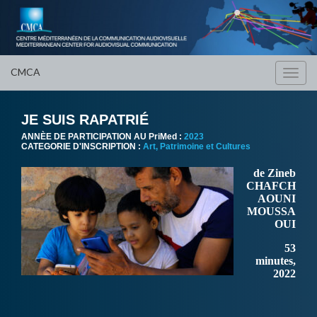
CMCA
Toggl
navig
JE SUIS RAPATRIÉ
ANNÈE DE PARTICIPATION AU PriMed :
2023
CATEGORIE D'INSCRIPTION :
Art, Patrimoine et Cultures
de Zineb
CHAFCH
AOUNI
MOUSSA
OUI
53
minutes,
2022