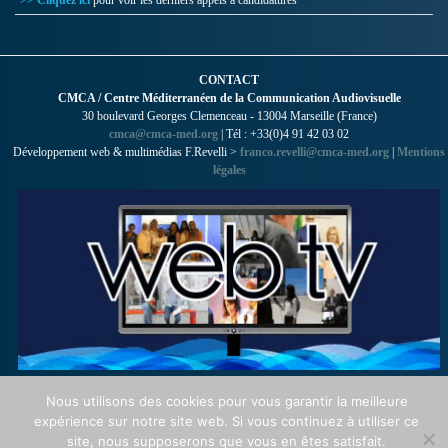
CONTACT
CMCA / Centre Méditerranéen de la Communication Audiovisuelle
30 boulevard Georges Clemenceau - 13004 Marseille (France)
cmca@cmca-med.org
| Tél : +33(0)4 91 42 03 02
Développement web & multimédias F.Revelli >
franco.revelli@cmca-med.org
|
Mentions
légales
Nous utilisons des cookies pour vous garantir la meilleure
expérience sur notre site web. Si vous continuez à utiliser ce
site, nous supposerons que vous en êtes satisfait.