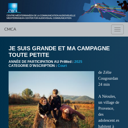
CMCA
Toggl
navig
JE SUIS GRANDE ET MA CAMPAGNE
TOUTE PETITE
ANNÈE DE PARTICIPATION AU PriMed :
2025
CATEGORIE D'INSCRIPTION :
Court
de Zélie
Cougourdan
24 min
A Néoules,
un village de
Provence,
des
adolescent.es
habitent à