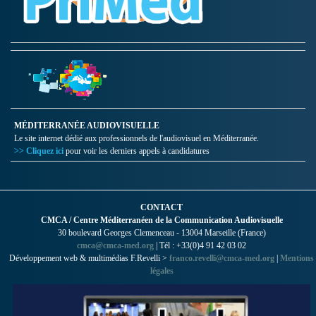
MÉDITERRANÉE AUDIOVISUELLE
Le site internet dédié aux professionnels de l'audiovisuel en Méditerranée.
>> Cliquez ici
pour voir les derniers appels à candidatures
CONTACT
CMCA / Centre Méditerranéen de la Communication Audiovisuelle
30 boulevard Georges Clemenceau - 13004 Marseille (France)
cmca@cmca-med.org
| Tél : +33(0)4 91 42 03 02
Développement web & multimédias F.Revelli >
franco.revelli@cmca-med.org
|
Mentions
légales