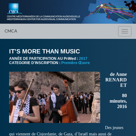
CMCA
Toggl
navig
IT’S MORE THAN MUSIC
ANNÈE DE PARTICIPATION AU PriMed :
2017
CATEGORIE D'INSCRIPTION :
Première Œuvre
de Anne
RENARD
ET
80
minutes,
2016
Des jeunes
qui viennent de Cisjordanie, de Gaza, d’Israël mais aussi de