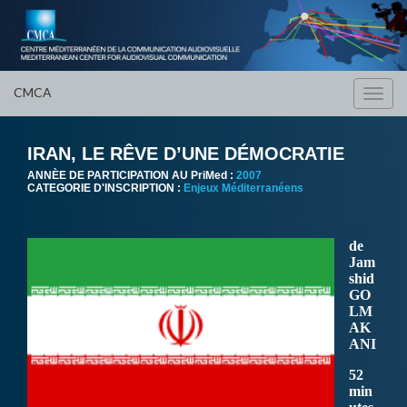
CMCA
Toggl
navig
IRAN, LE RÊVE D’UNE DÉMOCRATIE
ANNÈE DE PARTICIPATION AU PriMed :
2007
CATEGORIE D'INSCRIPTION :
Enjeux Méditerranéens
de
Jam
shid
GO
LM
AK
ANI
52
min