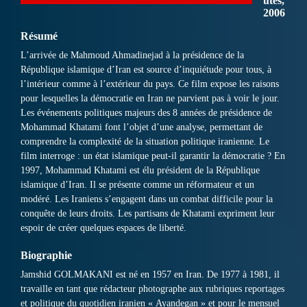
utes,
2006
Résumé
L’arrivée de Mahmoud Ahmadinejad à la présidence de la
République islamique d’Iran est source d’inquiétude pour tous, à
l’intérieur comme à l’extérieur du pays. Ce film expose les raisons
pour lesquelles la démocratie en Iran ne parvient pas à voir le jour.
Les événements politiques majeurs des 8 années de présidence de
Mohammad Khatami font l’objet d’une analyse, permettant de
comprendre la complexité de la situation politique iranienne. Le
film interroge : un état islamique peut-il garantir la démocratie ? En
1997, Mohammad Khatami est élu président de la République
islamique d’Iran. Il se présente comme un réformateur et un
modéré. Les Iraniens s’engagent dans un combat difficile pour la
conquête de leurs droits. Les partisans de Khatami expriment leur
espoir de créer quelques espaces de liberté.
Biographie
Jamshid GOLMAKANI est né en 1957 en Iran. De 1977 à 1981, il
travaille en tant que rédacteur photographe aux rubriques reportages
et politique du quotidien iranien « Ayandegan » et pour le mensuel