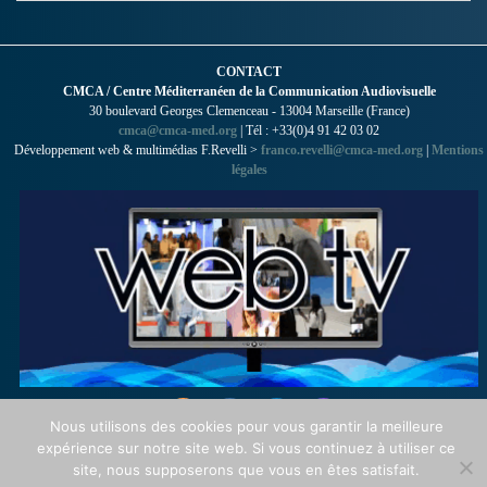
CONTACT
CMCA / Centre Méditerranéen de la Communication Audiovisuelle
30 boulevard Georges Clemenceau - 13004 Marseille (France)
cmca@cmca-med.org
| Tél : +33(0)4 91 42 03 02
Développement web & multimédias F.Revelli >
franco.revelli@cmca-med.org
|
Mentions
légales
Nous utilisons des cookies pour vous garantir la meilleure
expérience sur notre site web. Si vous continuez à utiliser ce
site, nous supposerons que vous en êtes satisfait.