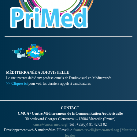
MÉDITERRANÉE AUDIOVISUELLE
Le site internet dédié aux professionnels de l'audiovisuel en Méditerranée.
>> Cliquez ici
pour voir les derniers appels à candidatures
CONTACT
CMCA / Centre Méditerranéen de la Communication Audiovisuelle
30 boulevard Georges Clemenceau - 13004 Marseille (France)
cmca@cmca-med.org
| Tél : +33(0)4 91 42 03 02
Développement web & multimédias F.Revelli >
franco.revelli@cmca-med.org
|
Mentions
légales