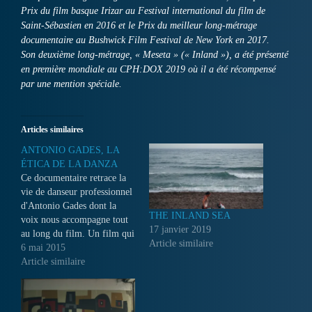
Prix du film basque Irizar au Festival international du film de
Saint-Sébastien en 2016 et le Prix du meilleur long-métrage
documentaire au Bushwick Film Festival de New York en 2017.
Son deuxième long-métrage, « Meseta » (« Inland »), a été présenté
en première mondiale au CPH:DOX 2019 où il a été récompensé
par une mention spéciale.
Articles similaires
ANTONIO GADES, LA
ÉTICA DE LA DANZA
Ce documentaire retrace la
vie de danseur professionnel
d'Antonio Gades dont la
THE INLAND SEA
voix nous accompagne tout
17 janvier 2019
au long du film. Un film qui
Article similaire
nous emmène visiter les
6 mai 2015
paysages cruciaux de sa vie
Article similaire
privée au travers de
documents inédits, et des
témoignages de ceux qui ont