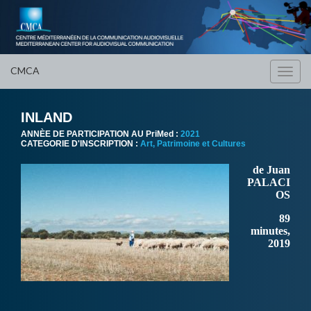
CMCA
Toggl
navig
INLAND
ANNÈE DE PARTICIPATION AU PriMed :
2021
CATEGORIE D'INSCRIPTION :
Art, Patrimoine et Cultures
de Juan
PALACI
OS
89
minutes,
2019