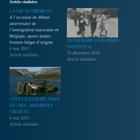
Articles similaires
LA VIE AUTREMENT
A l’occasion du 40ème
anniversaire de
l’immigration marocaine en
Belgique, quatre jeunes
OLTREMARE (COLONIES
femmes belges d’origine
FASCISTES)
maghrébine racontent face à
6 mai 2015
19 décembre 2018
la caméra les difficultés
Article similaire
Article similaire
qu’elles ont rencontrées pour
s’imposer en tant qu’artiste
dans leur milieu familial et
culturel réticent à l’idée
qu’une femme se montre et
s’exprime en public...
CÔTES D’EUROPE VUES
DU CIEL, ARCHIPELS
CROATES
6 mai 2015
Article similaire