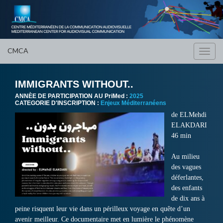
CMCA
Toggl
navig
IMMIGRANTS WITHOUT..
ANNÈE DE PARTICIPATION AU PriMed :
2025
CATEGORIE D'INSCRIPTION :
Enjeux Méditerranéens
de ELMehdi
ELAKDARI
46 min
Au milieu
des vagues
déferlantes,
des enfants
de dix ans à
peine risquent leur vie dans un périlleux voyage en quête d’un
avenir meilleur.
Ce documentaire met en lumière le phénomène