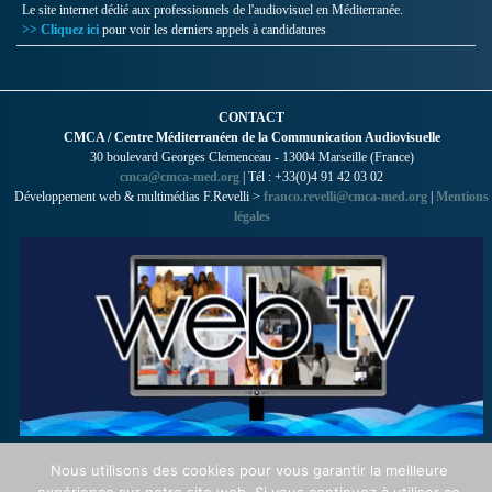
Le site internet dédié aux professionnels de l'audiovisuel en Méditerranée.
>> Cliquez ici
pour voir les derniers appels à candidatures
CONTACT
CMCA / Centre Méditerranéen de la Communication Audiovisuelle
30 boulevard Georges Clemenceau - 13004 Marseille (France)
cmca@cmca-med.org
| Tél : +33(0)4 91 42 03 02
Développement web & multimédias F.Revelli >
franco.revelli@cmca-med.org
|
Mentions
légales
Nous utilisons des cookies pour vous garantir la meilleure