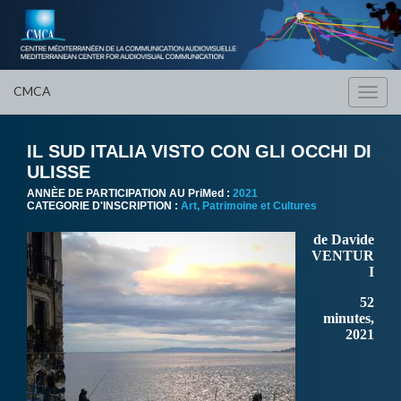
CMCA
Toggl
navig
IL SUD ITALIA VISTO CON GLI OCCHI DI
ULISSE
ANNÈE DE PARTICIPATION AU PriMed :
2021
CATEGORIE D'INSCRIPTION :
Art, Patrimoine et Cultures
de Davide
VENTUR
I
52
minutes,
2021