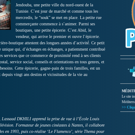
Jendouba, une petite ville du nord-ouest de la
Tunisie. C’est jour de marché et comme tous les
mercredis, le “souk” se met en place. La petite rue
commerçante commence à s’animer. Parmi ses
boutiques, une petite épicerie. C’est Abid, le
vendeur, qui arrive le premier et ouvre l’épicerie.
rière-boutique attestent des longues années d’activité́. Ce petit
e unique qui, d’échanges en échanges, a patiemment contribué
Les services que ce commerce de proximité́ rend à ses clients
ostal, service social, conseils et orientations en tous genres, et
soins. Cette épicerie, gagne-pain de trois familles, est un
 depuis vingt ans destins et vicissitudes de la vie au
MÉDIT
Le site i
Méditerr
>> Cliqu
, Lassaad DKHILI apprend la prise de vue à l’École Louis
élévision. Formateur de jeunes cinéastes à Nantes, il collabore
des en 1993, puis co-réalise ‘Le Flamenco’, série Thema pour