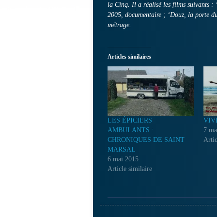
la Cinq. Il a réalisé les films suivants
2005, documentaire ; ‘Douz, la porte d
métrage.
Articles similaires
LES ÉPICIERS
VIV
AMBULANTS :
7 ma
CHRONIQUES DE SAINT
Artic
MARSAL
6 mai 2015
Article similaire