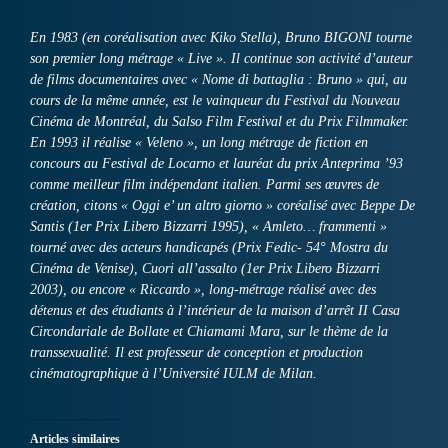
En 1983 (en coréalisation avec Kiko Stella), Bruno BIGONI tourne
son premier long métrage « Live ». Il continue son activité d’auteur
de films documentaires avec « Nome di battaglia : Bruno » qui, au
cours de la même année, est le vainqueur du Festival du Nouveau
Cinéma de Montréal, du Salso Film Festival et du Prix Filmmaker.
En 1993 il réalise « Veleno », un long métrage de fiction en
concours au Festival de Locarno et lauréat du prix Anteprima ’93
comme meilleur film indépendant italien. Parmi ses œuvres de
création, citons « Oggi e’ un altro giorno » coréalisé avec Beppe De
Santis (1er Prix Libero Bizzarri 1995), « Amleto… frammenti »
tourné avec des acteurs handicapés (Prix Fedic- 54° Mostra du
Cinéma de Venise), Cuori all’assalto (1er Prix Libero Bizzarri
2003), ou encore « Riccardo », long-métrage réalisé avec des
détenus et des étudiants à l’intérieur de la maison d’arrêt II Casa
Circondariale de Bollate et Chiamami Mara, sur le thème de la
transsexualité. Il est professeur de conception et production
cinématographique à l’Université IULM de Milan.
Articles similaires