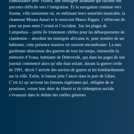
connaissance avec Violeta, une immigrée albanaise qui raconte son
parcours difficile vers l’intégration. Et la navigation continue vers
Sousse, ville tunisienne où, en métissant leurs sonorités musicales, la
chanteuse Mouna Amari et le musicien Mauro Pagani, s’efforcent de
jeter un pont entre l’orient et l’occident. Sur les plages de
Lampedusa – petite île tristement célèbre pour les débarquements de
clandestins – abordent les immigrés africains et, pour nombre de ses
habitants, cette présence massive est souvent encombrante. La mer,
gardienne silencieuse des guerres de tous les temps, renouvelle la
mémoire d’Ivana, habitante de Dubrovnik, qui dans les pages de son
journal commencé alors qu’elle était enfant, durant la guerre civile
de 1991, décrit l’arrivée des navires de guerre et les bombardements
sur la ville. Enfin, le bateau jette l’ancre dans le port de Gênes.
C’est ici qu’arrivent les femmes nigérianes qui, obligées de se
prostituer, voient leur désir de liberté et de rédemption sociale
s’évanouir dans le dédale des ruelles génoises.