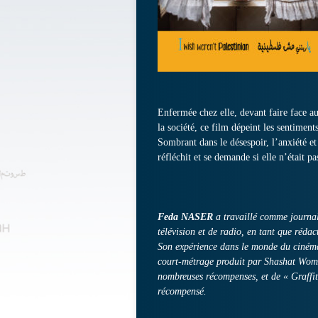
Enfermée chez elle, devant faire face au
la société, ce film dépeint les sentiments
Sombrant dans le désespoir, l’anxiété et 
réfléchit et se demande si elle n’était pa
Feda NASER
a travaillé comme journal
télévision et de radio, en tant que réda
Son expérience dans le monde du ciném
court-métrage produit par Shashat Wome
nombreuses récompenses, et de « Graff
récompensé.