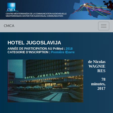
CMCA
Toggl
navig
HOTEL JUGOSLAVIJA
ANNÈE DE PARTICIPATION AU PriMed :
2018
CATEGORIE D'INSCRIPTION :
Première Œuvre
de Nicolas
WAGNIE
RES
78
minutes,
2017