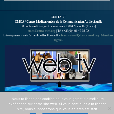
CONTACT
CMCA / Centre Méditerranéen de la Communication Audiovisuelle
30 boulevard Georges Clemenceau - 13004 Marseille (France)
cmca@cmca-med.org
| Tél : +33(0)4 91 42 03 02
Développement web & multimédias F.Revelli >
franco.revelli@cmca-med.org
|
Mentions
légales
Nous utilisons des cookies pour vous garantir la meilleure
expérience sur notre site web. Si vous continuez à utiliser ce
site, nous supposerons que vous en êtes satisfait.