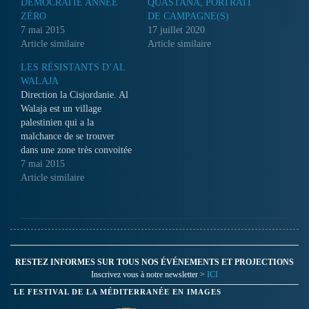
DÉMOCRATIE ANNÉE
QUASTANA, PORTRAIT
ZÉRO
DE CAMPAGNE(S)
7 mai 2015
17 juillet 2020
Article similaire
Article similaire
LES RÉSISTANTS D’AL
WALAJA
Direction la Cisjordanie. Al
Walaja est un village
palestinien qui a la
malchance de se trouver
dans une zone très convoitée
par l'Etat Israélien : le sud
7 mai 2015
de Jérusalem. Son territoire,
Article similaire
400 hectares il y a encore 20
ans, se réduit donc au fil de
la construction des colonies.
Aujourd'hui…
RESTEZ INFORMES SUR TOUS NOS ÉVÉNEMENTS ET PROJECTIONS
Inscrivez vous à notre newsletter >
ICI
LE FESTIVAL DE LA MÉDITERRANÉE EN IMAGES